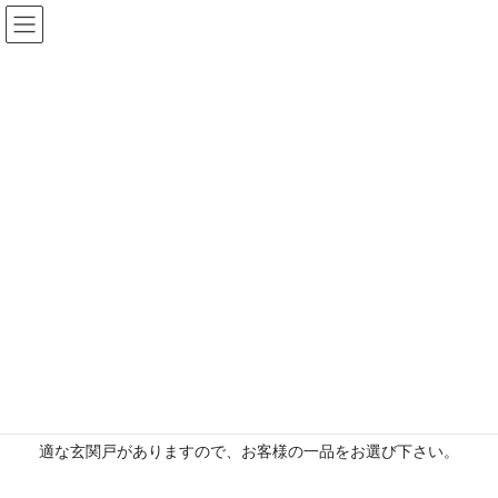
コ
ナ
ン
ビ
テ
ゲ
ン
ー
ツ
シ
へ
ョ
ス
ン
キ
に
ッ
移
プ
動
HOME
事例集
玄関
家の顔である玄関をキレイに快適に
長年、雨風にさらされている玄関は徐々に痛んできます。
玄関戸は施工法によっては、１日で完了致します。
スマートフォン・リモコン・カードキー・手動キーなど、より快
適な玄関戸がありますので、お客様の一品をお選び下さい。