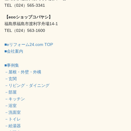
TEL（024）565-3341
【ecoショップコバヤシ】
福島県福島市渡利字舟場14-1
TEL（024）563-1600
■eリフォーム24.com TOP
■会社案内
■事例集
－屋根・外壁・外構
－玄関
－リビング・ダイニング
－部屋
－キッチン
－浴室
－洗面室
－トイレ
－給湯器